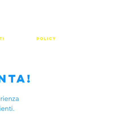
ti
Policy
nta!
erienza
enti.