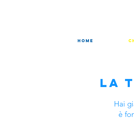
Home
C
La 
Hai gi
è fo